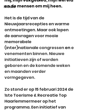
mij, mijn vakgebied, mijn wereld 
en de mensen om mij heen. 
Media
Het is de tijd van de 
Nieuwjaarsrecepties en warme 
ontmoetingen. Maar ook lopen 
de aanvragen voor mooie 
memorabele 
(inter)nationale 
congressen
 en 
e
venementen binnen. Nieuwe 
initiatieven zijn of worden 
geboren en de komende weken 
en maanden verder 
vormgegeven. 
Zo stond er op 15 februari 2024 de 
1ste Toerisme & Recreatie Top 
Haarlemmermeer op het 
programma. Een initiatief van 