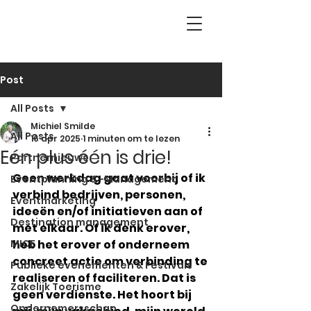
Post
All Posts
Michiel Smilde
All Posts
16 apr 2025
1 minuten om te lezen
Eén plus één is drie!
Partnernieuws
Geen werkdag gaat voorbij of ik 
Eventplanning & -Management
verbind bedrijven, personen, 
Eventmarketing
ideeën en/of initiatieven aan of 
Destination management
met elkaar. Of ik denk erover, 
MICE
heb het erover of onderneem 
concreet actie om verbinding te 
Publieke evenementen & Festivals
realiseren of faciliteren. Dat is 
Zakelijk Toerisme
geen verdienste. Het hoort bij 
Ondernemersschap