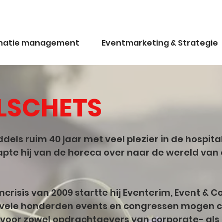
inatie management
Eventmarketing & Strategie
LSCHETS
ddels ruim 40 jaar met veel plezier in de hospi
tapte hij van de horeca over naar de wereld va
crisis van 2009 startte hij Eventerim, Event 
j vele honderden events en congressen mogen cr
 voor zowel opdrachtgevers van corporate- als