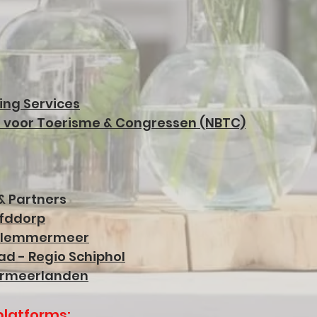
ing Services
 voor Toerisme & Congressen (NBTC)
 Partners
fddorp
arlemmermeer
d - Regio Schiphol
rmeerlanden
platforms: