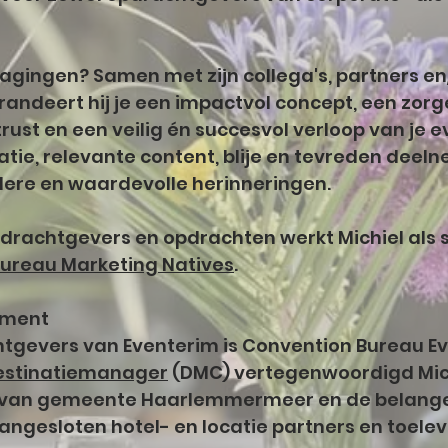
dagingen? Samen met zijn collega's, partners en/o
ndeert hij je een impactvol concept, een zorg
ust en een veilig én succesvol verloop van je 
ie, relevante content, blije en tevreden deeln
dere en waardevolle herinneringen.
opdrachtgevers en opdrachten werkt Michiel als 
ureau Marketing Natives
. ​​
ement
htgevers van Eventerim is Convention Bureau E
estinatiemanager
(DMC) vertegenwoordigd Michi
t van gemeente Haarlemmermeer en de belangen
angesloten hotel- en locatie partners en toelev