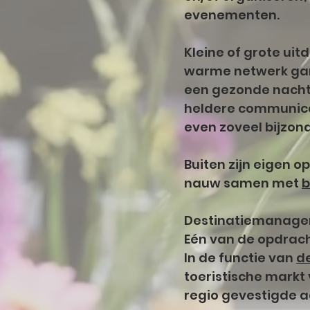
evenementen.
Kleine of grote uit
warme netwerk gara
een gezonde nachtr
heldere communicat
even zoveel bijzon
Buiten zijn eigen 
nauw samen met
b
Destinatiemanag
Eén van de opdrac
In de functie van
d
toeristische mark
regio gevestigde a