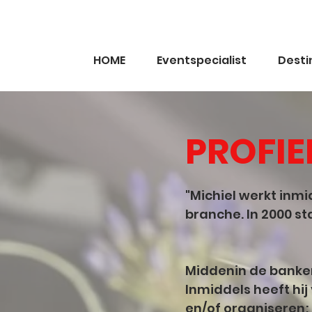
HOME
Eventspecialist
Dest
PROFIE
"Michiel werkt inmi
branche. In 2000 s
Middenin de banken
Inmiddels heeft hi
en/of organiseren;