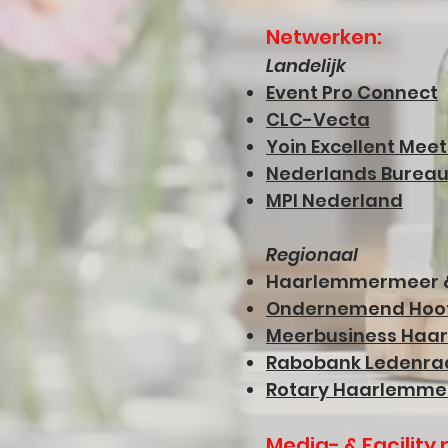
Netwerken:
Landelijk
Event Pro Connect
CLC-Vecta
Yoin Excellent Meet
Nederlands Bureau
MPI Nederland
Regionaal
Haarlemmermeer &
Ondernemend Hoo
Meerbusiness Ha
Rabobank Ledenraa
Rotary Haarlemme
Media- & Facility 