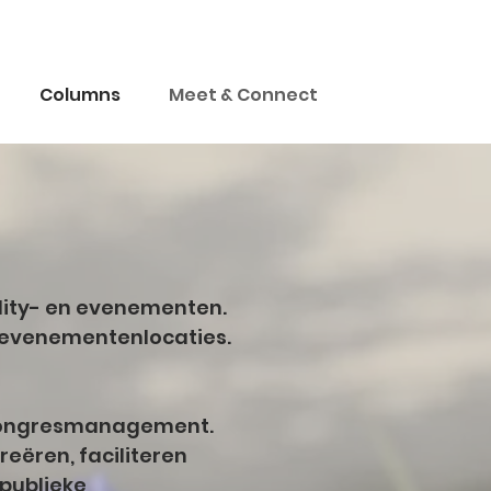
Columns
Meet & Connect
tality- en evenementen.
n evenementenlocaties.
& Congresmanagement.
eëren, faciliteren
 publieke