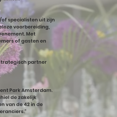
f specialisten uit zijn
eloze voorbereiding,
evenement. Met
emers of gasten en
strategisch partner
vent Park Amsterdam.
el de zakelijk
 van de 42 in de
eranciers."