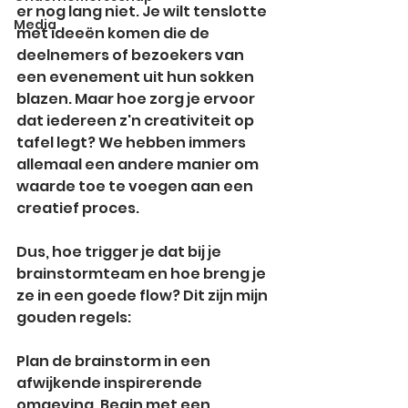
er nog lang niet. Je wilt tenslotte 
Media
met ideeën komen die de 
deelnemers of bezoekers van 
een evenement uit hun sokken 
blazen. Maar hoe zorg je ervoor 
dat iedereen z'n creativiteit op 
tafel legt? We hebben immers 
allemaal een andere manier om 
waarde toe te voegen aan een 
creatief proces.
Dus, hoe trigger je dat bij je 
brainstormteam en hoe breng je 
ze in een goede flow? Dit zijn mijn 
gouden regels:
Plan de brainstorm in een 
afwijkende inspirerende 
omgeving. Begin met een 