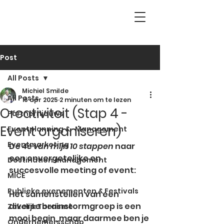
Post
All Posts
Michiel Smilde
All Posts
16 apr 2025
2 minuten om te lezen
Creativiteit (Stap 4 -
Partnernieuws
Event organiseren)
Eventplanning & -Management
Eventmarketing
De 
4e van mijn
10 stappen
 naar 
een onvergetelijke en 
Destination management
succesvolle meeting of event:
MICE
Publieke evenementen & Festivals
Het samenstellen van een 
diverse brainstormgroep is een 
Zakelijk Toerisme
mooi begin, maar daarmee ben je 
Ondernemersschap