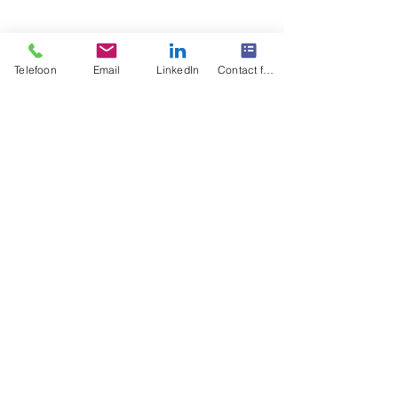
Telefoon
Email
LinkedIn
Contact form
Eventplanning & -Management
Eventmarketing
Alles weergeven
Recente blogposts