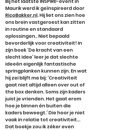
Bij het laatste INSPIRE-event in 
Maurik werd ik geïnspireerd door 
RicoBakker.nl
. Hij liet ons zien hoe 
ons brein vastgeroest kan zitten 
in routine en standaard 
oplossingen.. Niet bepaald 
bevorderlijk voor creativiteit! In 
zijn boek ‘De kracht van een 
slecht idee’ leer je dat slechte 
ideeën eigenlijk fantastische 
springplanken kunnen zijn. En wat 
hij zei blijft me bij: ‘Creativiteit 
gaat niet altijd alleen over out of 
the box denken. Soms zijn kaders 
juist je vrienden. Het gaat erom 
hoe je binnen én buiten die 
kaders beweegt.’ Die hoor je niet 
vaak in relatie tot creativiteit... 
Dat boekje zou ik zéker even 