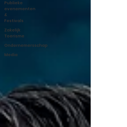
Publieke
evenementen
&
Festivals
Zakelijk
Toerisme
Ondernemersschap
Media