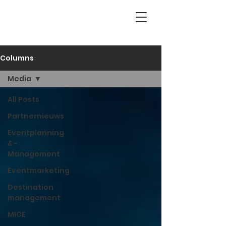
Columns
Media
All Posts
Partnernieuws
Eventplanning
& -
Management
Eventmarketing
Destination
management
MICE