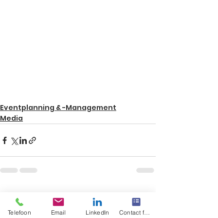
Eventplanning & -Management
Media
Alles weergeven
Recente blogposts
Telefoon
Email
LinkedIn
Contact form