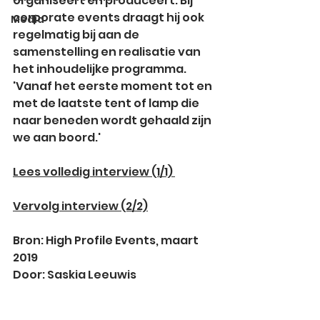
organiseert en produceert. Bij 
corporate events draagt hij ook 
Media
regelmatig bij aan de 
samenstelling en realisatie van 
het inhoudelijke programma. 
'Vanaf het eerste moment tot en 
met de laatste tent of lamp die 
naar beneden wordt gehaald zijn 
we aan boord.'
Lees volledig interview (1/1) 
Vervolg interview (2/2)
Bron: High Profile Events, maart 
2019
Door: Saskia Leeuwis