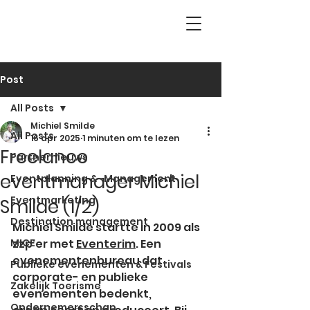
Post
All Posts
Michiel Smilde
All Posts
16 apr 2025
1 minuten om te lezen
Freelance
Partnernieuws
eventmanager Michiel
Eventplanning & -Management
Eventmarketing
Smilde (1/2)
Destination management
Michiel Smilde startte in 2009 als 
MICE
zzp'er met 
Eventerim
. Een 
evenementenbureau dat 
Publieke evenementen & Festivals
corporate- en publieke 
Zakelijk Toerisme
evenementen bedenkt, 
Ondernemersschap