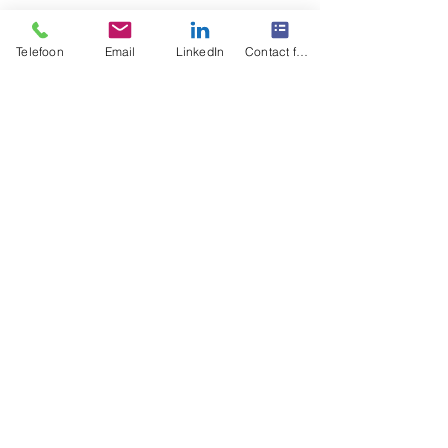
Alles weergeven
Recente blogposts
Telefoon
Email
LinkedIn
Contact form