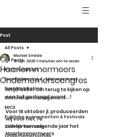
Post
All Posts
Michiel Smilde
All Posts
16 apr 2025
1 minuten om te lezen
Haarlemmermeers
Partnernieuws
Ondernemerscongres
Eventplanning & -Management
Eventmarketing
Altijd lekker om terug te kijken op 
een tof geslaagd event...!
Destination management
MICE
Voor 18 oktober jl. produceerden 
Publieke evenementen & Festivals
wij voor het 7e 
achtereenvolgende jaar het 
Zakelijk Toerisme
Haarlemmermeers 
Ondernemersschap